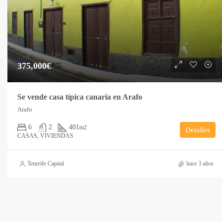
375,000€
Se vende casa típica canaria en Arafo
Arafo
6
2
401
m2
Detalles
CASAS, VIVIENDAS
Tenerife Capital
hace 3 años